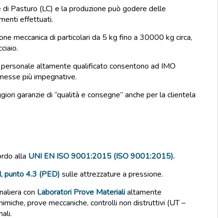
di Pasturo (LC) e la produzione può godere delle
menti effettuati.
ione meccanica di particolari da 5 kg fino a 30000 kg circa,
ciaio.
 il personale altamente qualificato consentono ad IMO
mmesse più impegnative.
giori garanzie di “qualità e consegne” anche per la clientela
ordo alla
UNI EN ISO 9001:2015 (ISO 9001:2015).
I, punto 4.3 (PED)
sulle attrezzature a pressione.
rnaliera con
Laboratori Prove Materiali
altamente
 chimiche, prove meccaniche, controlli non distruttivi (UT –
ali.